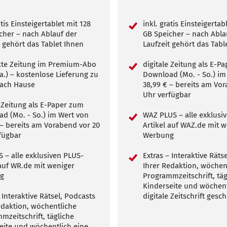
atis Einsteigertablet mit 128
inkl. gratis Einsteigertab
cher – nach Ablauf der
GB Speicher – nach Abla
t gehört das Tablet Ihnen
Laufzeit gehört das Tabl
te Zeitung im Premium-Abo
digitale Zeitung als E-P
a.) – kostenlose Lieferung zu
Download (Mo. - So.) im
ach Hause
38,99 € – bereits am Vo
Uhr verfügbar
e Zeitung als E-Paper zum
d (Mo. - So.) im Wert von
WAZ PLUS – alle exklusi
 – bereits am Vorabend vor 20
Artikel auf WAZ.de mit w
fügbar
Werbung
 – alle exklusiven PLUS-
Extras – Interaktive Räts
 auf WR.de mit weniger
Ihrer Redaktion, wöchen
g
Programmzeitschrift, täg
Kinderseite und wöchent
 Interaktive Rätsel, Podcasts
digitale Zeitschrift gesc
edaktion, wöchentliche
mzeitschrift, tägliche
eite und wöchentlich eine