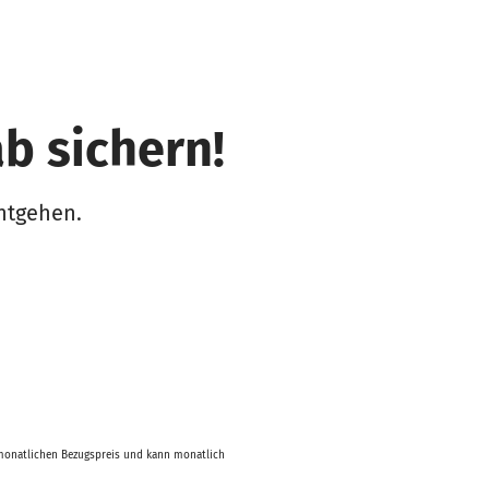
b sichern!
entgehen.
n monatlichen Bezugspreis und kann monatlich