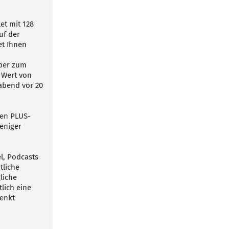
let mit 128
uf der
et Ihnen
aper zum
 Wert von
rabend vor 20
ven PLUS-
eniger
el, Podcasts
tliche
liche
lich eine
henkt