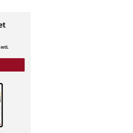
et
 mtl.