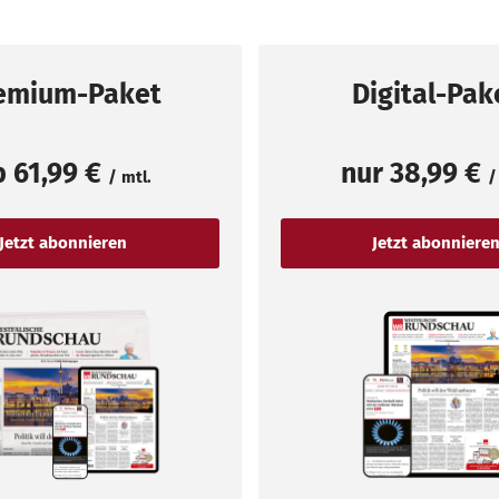
emium-Paket
Digital-Pak
b
61,99 €
nur
38,99 €
/ mtl.
/