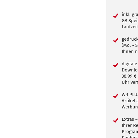
inkl. gr
GB Spei
Laufzei
gedruck
(Mo. - S
Ihnen n
digital
Downloa
38,99 €
Uhr ver
WR PLUS
Artikel
Werbun
Extras –
Ihrer R
Program
Kinders