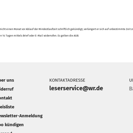
g nicht einen Monat vor Ablauf der Mindestlaufzeit schriftlich gekündigt, verlängert er sich auf unbestimmte Ze
 14 Tagen mittels Brief oder E-Mail widerrufen. Es gelten die AGB.
ber uns
KONTAKTADRESSE
U
leserservice@wr.de
iderruf
ontakt
eisliste
ewsletter-Anmeldung
bo kündigen