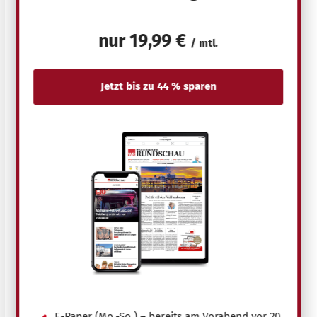
nur
19,99 €
/ mtl.
E-Paper (Mo.-So.) – bereits am Vorabend vor 20