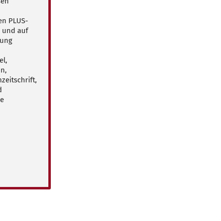
sen
ven PLUS-
p und auf
bung
el,
n,
eitschrift,
d
le