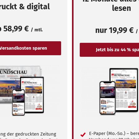
uckt & digital
lesen
b
58,99 €
nur
19,99 €
/ mtl.
/
E-Paper (Mo.-So.) – ber
ung der gedruckten Zeitung