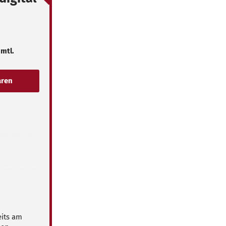
 mtl.
eits am