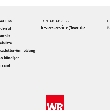
ber uns
KONTAKTADRESSE
U
leserservice@wr.de
iderruf
ontakt
eisliste
ewsletter-Anmeldung
bo kündigen
ersand