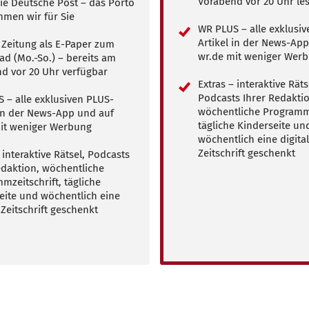
Vorabend vor 20 Uhr le
ie Deutsche Post – das Porto
men wir für Sie
WR PLUS – alle exklusi
Artikel in der News-Ap
e Zeitung als E-Paper zum
wr.de mit weniger Wer
d (Mo.-So.) – bereits am
d vor 20 Uhr verfügbar
Extras – interaktive Räts
Podcasts Ihrer Redaktio
 – alle exklusiven PLUS-
wöchentliche Programmz
 in der News-App und auf
tägliche Kinderseite un
it weniger Werbung
wöchentlich eine digita
Zeitschrift geschenkt
 interaktive Rätsel, Podcasts
edaktion, wöchentliche
mzeitschrift, tägliche
eite und wöchentlich eine
 Zeitschrift geschenkt