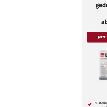
gedr
a
Zustell