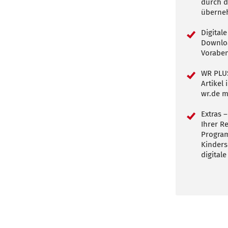
durch d
überneh
Digital
Downloa
Voraben
WR PLUS
Artikel
wr.de m
Extras –
Ihrer R
Program
Kinders
digitale